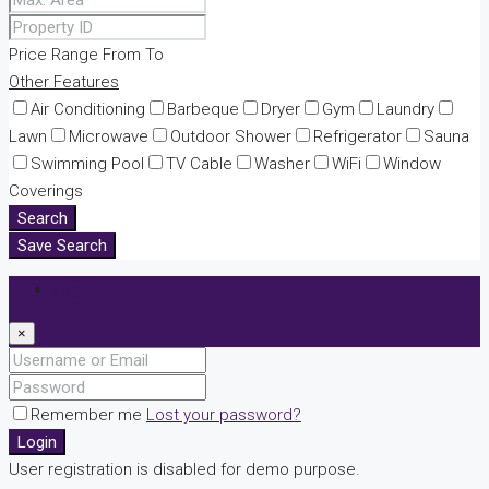
Price Range
From
To
Other Features
Air Conditioning
Barbeque
Dryer
Gym
Laundry
Lawn
Microwave
Outdoor Shower
Refrigerator
Sauna
Swimming Pool
TV Cable
Washer
WiFi
Window
Coverings
Search
Save Search
Login
×
Remember me
Lost your password?
Login
User registration is disabled for demo purpose.