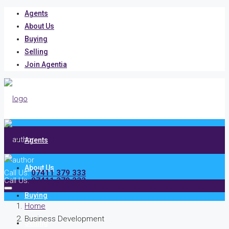
Agents
About Us
Buying
Selling
Join Agentia
Agents
About Us
Call Us:
07411 379 333
Call Us:
07411 379 333
Buying
Home
Business Development
Selling