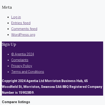
Meta
Log in
Entries feed
Comments feed
WordPress.org
Sign Up
© Agentia 2024
Complaints
Privacy Policy
Terms and Conditions
Copyright 2024 Agentia Ltd Morriston Business Hub, 65
Woodfield St, Morriston, Swansea SA6 8BQ Registered Company
Number is 15902859.
Compare listings